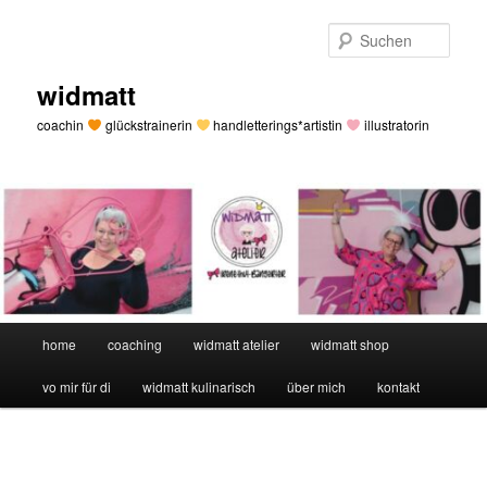
Zum
primären
Such
Inhalt
springen
widmatt
coachin
glückstrainerin
handletterings*artistin
illustratorin
Hauptmenü
home
coaching
widmatt atelier
widmatt shop
vo mir für di
widmatt kulinarisch
über mich
kontakt