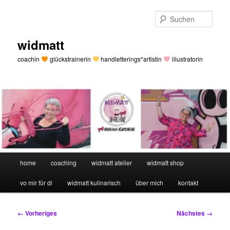
Zum
primären
Such
Inhalt
springen
widmatt
coachin
glückstrainerin
handletterings*artistin
illustratorin
Hauptmenü
home
coaching
widmatt atelier
widmatt shop
vo mir für di
widmatt kulinarisch
über mich
kontakt
Bilder-
← Vorheriges
Nächstes →
Navigation