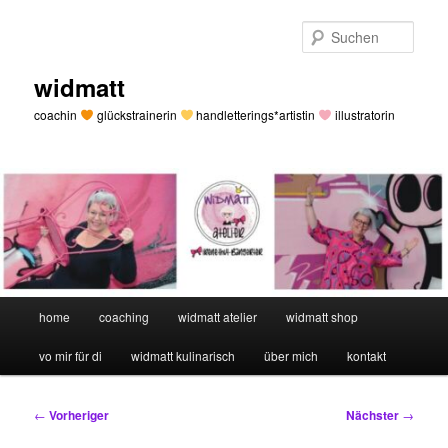
Zum
primären
Such
Inhalt
springen
widmatt
coachin
glückstrainerin
handletterings*artistin
illustratorin
Hauptmenü
home
coaching
widmatt atelier
widmatt shop
vo mir für di
widmatt kulinarisch
über mich
kontakt
Beitragsnavigation
←
Vorheriger
Nächster
→