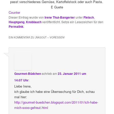
passt verschiedenes Gemüse, Kartoffelstock oder auch Pasta.
E Guete
Counter
Dieser Eintrag wurde von
Irene Thut-Bangerter
unter
Fleisch
,
Hauptgang
,
Knoblauch
veröffentlicht. Setze ein Lesezeichen für den
Permalink
.
EIN KOMMENTAR ZU „
RAGOUT – VORESSEN
“
Gourmet-Büdchen
schrieb
am
23. Januar 2011 um
14:07 Uhr
:
Liebe Irene,
ich glaube ich habe eine Überraschung für Dich, schau
mal hier:
http://gourmet-buedchen.blogspot.com/2011/01/ich-habe-
mich-sooo-gefreut.html