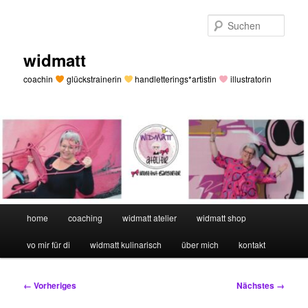
Zum
primären
Such
Inhalt
springen
widmatt
coachin
glückstrainerin
handletterings*artistin
illustratorin
Hauptmenü
home
coaching
widmatt atelier
widmatt shop
vo mir für di
widmatt kulinarisch
über mich
kontakt
Bilder-
← Vorheriges
Nächstes →
Navigation