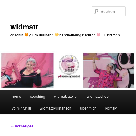
Zum
primären
Such
Inhalt
springen
widmatt
coachin
glückstrainerin
handletterings*artistin
illustratorin
Hauptmenü
home
coaching
widmatt atelier
widmatt shop
vo mir für di
widmatt kulinarisch
über mich
kontakt
Bilder-
← Vorheriges
Navigation