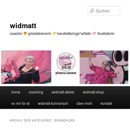
Zum
Zum
primären
sekundären
Such
Inhalt
Inhalt
springen
springen
widmatt
coachin
glückstrainerin
handletterings*artistin
illustratorin
Hauptmenü
home
coaching
widmatt atelier
widmatt shop
vo mir für di
widmatt kulinarisch
über mich
kontakt
ARCHIV DER KATEGORIE:
GRUNDKURS