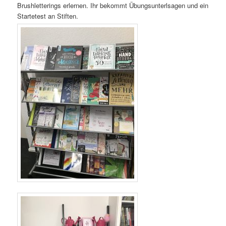
antibiotics
Brushletterings erlernen. Ihr bekommt Übungsunterlsagen und ein
online
Startetest an Stiften.