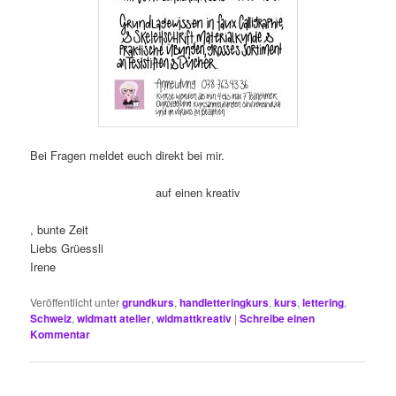
Bei Fragen meldet euch direkt bei mir.
auf einen kreativ
buyantibiotics24.net
, bunte Zeit
Liebs Grüessli
Irene
Veröffentlicht unter
grundkurs
,
handletteringkurs
,
kurs
,
lettering
,
Schweiz
,
widmatt atelier
,
widmattkreativ
|
Schreibe einen
Kommentar