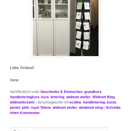
Liebs Grüessli
Irene
Veröffentlicht unter
Geschenke & Einmachen
,
grundkurs
,
handletteringkurs
,
kurs
,
lettering
,
widmatt atelier
,
Widmatt Blog
,
widmattkreativ
|
Verschlagwortet mit
ecoline
,
handlettering
,
kurse
,
pentel
,
pink
,
royal Talens
,
widmatt atelier
,
windmatt shop
|
Schreibe
einen Kommentar
S