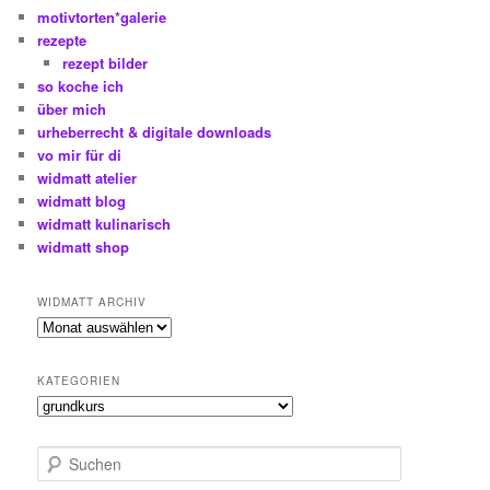
motivtorten*galerie
rezepte
rezept bilder
so koche ich
über mich
urheberrecht & digitale downloads
vo mir für di
widmatt atelier
widmatt blog
widmatt kulinarisch
widmatt shop
WIDMATT ARCHIV
widmatt
archiv
KATEGORIEN
Kategorien
S
u