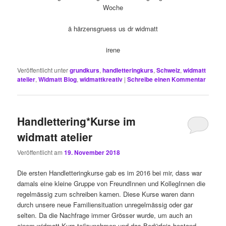
Woche
ä härzensgruess us dr widmatt
irene
Veröffentlicht unter
grundkurs
,
handletteringkurs
,
Schweiz
,
widmatt
atelier
,
Widmatt Blog
,
widmattkreativ
|
Schreibe einen Kommentar
Handlettering*Kurse im
widmatt atelier
Veröffentlicht am
19. November 2018
Die ersten Handletteringkurse gab es im 2016 bei mir, dass war
damals eine kleine Gruppe von FreundInnen und KollegInnen die
regelmässig zum schreiben kamen. Diese Kurse waren dann
durch unsere neue Familiensituation unregelmässig oder gar
selten. Da die Nachfrage immer Grösser wurde, um auch an
einem widmatt Kurs teilzunehmen und das Bedürfnis bestand,