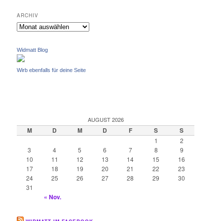
c
h
ARCHIV
e
Archiv
n
Widmatt Blog
Wirb ebenfalls für deine Seite
AUGUST 2026
M
D
M
D
F
S
S
1
2
3
4
5
6
7
8
9
10
11
12
13
14
15
16
17
18
19
20
21
22
23
24
25
26
27
28
29
30
31
« Nov.