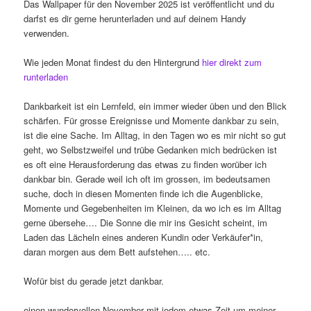
Das Wallpaper für den November 2025 ist veröffentlicht und du
darfst es dir gerne herunterladen und auf deinem Handy
verwenden.
Wie jeden Monat findest du den Hintergrund
hier direkt zum
runterladen
Dankbarkeit ist ein Lernfeld, ein immer wieder üben und den Blick
schärfen. Für grosse Ereignisse und Momente dankbar zu sein,
ist die eine Sache. Im Alltag, in den Tagen wo es mir nicht so gut
geht, wo Selbstzweifel und trübe Gedanken mich bedrücken ist
es oft eine Herausforderung das etwas zu finden worüber ich
dankbar bin. Gerade weil ich oft im grossen, im bedeutsamen
suche, doch in diesen Momenten finde ich die Augenblicke,
Momente und Gegebenheiten im Kleinen, da wo ich es im Alltag
gerne übersehe…. Die Sonne die mir ins Gesicht scheint, im
Laden das Lächeln eines anderen Kundin oder Verkäufer*in,
daran morgen aus dem Bett aufstehen….. etc.
Wofür bist du gerade jetzt dankbar.
einen wundervollen November mit jedem etwas Zeit um meiner