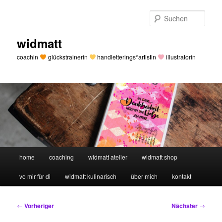
Zum
primären
Such
Inhalt
springen
widmatt
coachin
glückstrainerin
handletterings*artistin
illustratorin
Hauptmenü
home
coaching
widmatt atelier
widmatt shop
vo mir für di
widmatt kulinarisch
über mich
kontakt
Beitragsnavigation
←
Vorheriger
Nächster
→