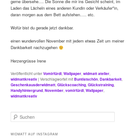
gerne übersehe…. Die Sonne die mir ins Gesicht scheint, im
Laden das Lächeln eines anderen Kundin oder Verkäufer*in,
daran morgen aus dem Bett aufstehen….. etc.
Wofür bist du gerade jetzt dankbar.
einen wundervollen November mit jedem etwas Zeit um meiner
Dankbarkeit nachzugehen
Herzengrüsse Irene
Veröffentlicht unter
Vomirfürdi
,
Wallpaper
,
widmatt atelier
,
widmattkreativ
|
Verschlagwortet mit
Buntistschön
,
Dankbarkeit
,
Geschenkausderwidmatt
,
Glückscoaching
,
Glückstraining
,
Handyhintergrund
,
November
,
vomirfürdi
,
Wallpaper
,
widmattkreativ
S
u
c
h
WIDMATT AUF INSTAGRAM
e