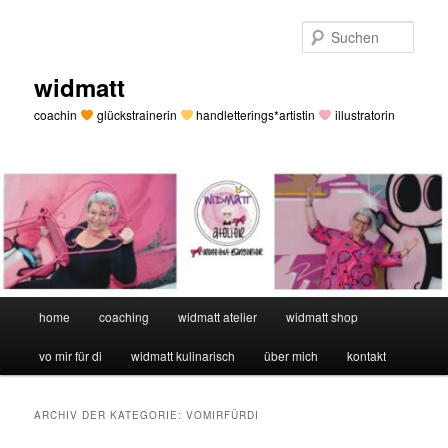
Zum
Zum
primären
sekundären
Such
Inhalt
Inhalt
springen
springen
widmatt
coachin
glückstrainerin
handletterings*artistin
illustratorin
Hauptmenü
home
coaching
widmatt atelier
widmatt shop
vo mir für di
widmatt kulinarisch
über mich
kontakt
ARCHIV DER KATEGORIE:
VOMIRFÜRDI