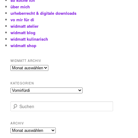
so koche ich
über mich
urheberrecht & digitale downloads
vo mir für di
widmatt atelier
widmatt blog
widmatt kulinarisch
widmatt shop
WIDMATT ARCHIV
widmatt
archiv
KATEGORIEN
Kategorien
S
u
c
h
ARCHIV
e
Archiv
n