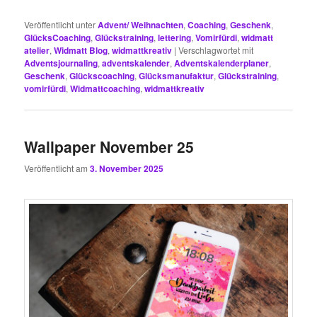
Veröffentlicht unter
Advent/ Weihnachten
,
Coaching
,
Geschenk
,
GlücksCoaching
,
Glückstraining
,
lettering
,
Vomirfürdi
,
widmatt
atelier
,
Widmatt Blog
,
widmattkreativ
|
Verschlagwortet mit
Adventsjournaling
,
adventskalender
,
Adventskalenderplaner
,
Geschenk
,
Glückscoaching
,
Glücksmanufaktur
,
Glückstraining
,
vomirfürdi
,
Widmattcoaching
,
widmattkreativ
Wallpaper November 25
Veröffentlicht am
3. November 2025