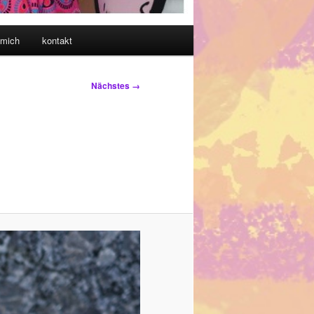
 mich
kontakt
Nächstes →