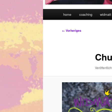
Hauptmenü
home
coaching
widmatt 
Bilder-
← Vorheriges
Navigation
Chu
Veröffentlich