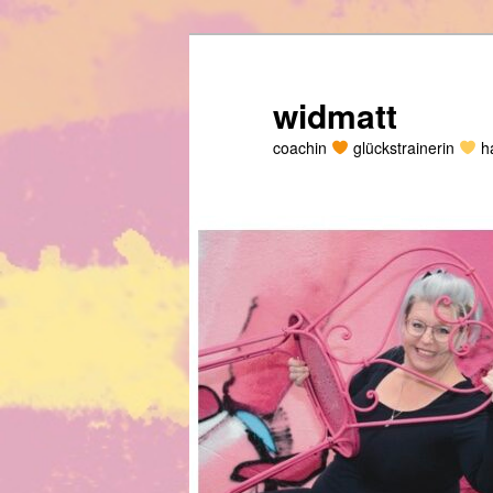
Zum
primären
Inhalt
widmatt
springen
coachin
glückstrainerin
ha