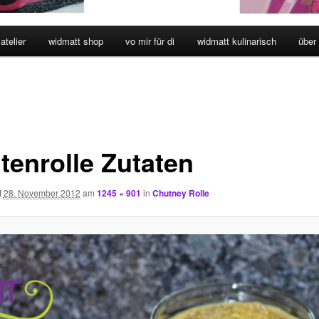
atelier
widmatt shop
vo mir für di
widmatt kulinarisch
über
tenrolle Zutaten
t
28. November 2012
am
1245 × 901
in
Chutney Rolle