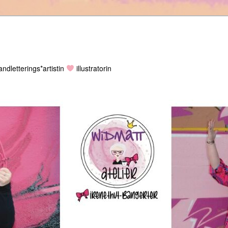
ndletterings*artistin
illustratorin