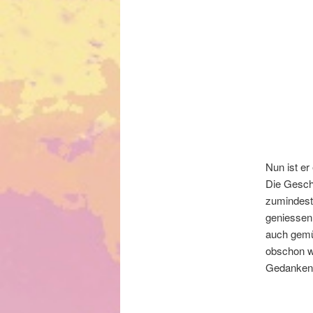
Nun ist er
Die Gesche
zumindest 
geniessen
auch gemü
obschon w
Gedanken s