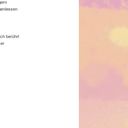
gern
geniessen
ch berührt
ser