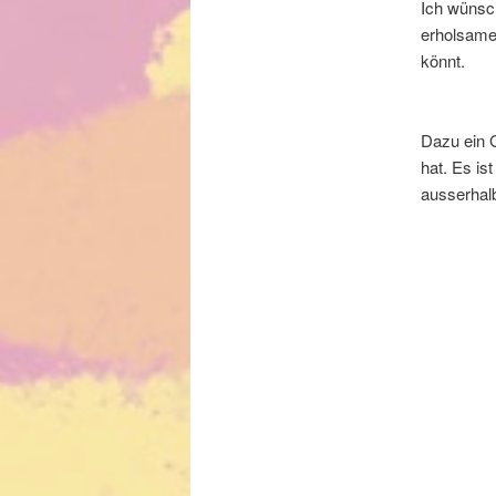
Ich wünsch
erholsame 
könnt.
Dazu ein 
hat. Es is
ausserhal