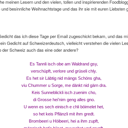
e meinen Lesern und den vielen, tollen und inspirierenden Foodblog
und besinnliche Weihnachtstage und das ihr sie mit euren Liebsten 
Gedicht das ich diese Tage per Email zugeschickt bekam, und das mi
t ein Gedicht auf Schweizerdeutsch, vielleicht verstehen die vielen Le
b der Schweiz auch das eine oder andere?
Es Tannli isch obe am Waldrand gsy,
verschüpft, verlore und grüseli chly.
Es het sir Läbtig nid mängs Schöns gha,
viu Chummer u Sorge, me dänkt nid gärn dra.
Keis Sunneblickli isch zuenim cho,
di Grosse hei’nim geng alles gno.
U wenn es sech einisch e chli böimelet het,
so het keis Pflänzli mit ihm gredt.
Brombeeri u Höibeeri, hei a ihm zupft,