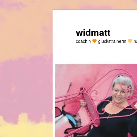
Zum
primären
Inhalt
widmatt
springen
coachin
glückstrainerin
ha