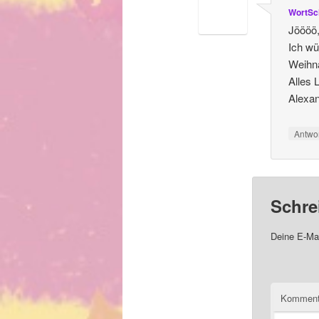
WortSc
Jöööö,
Ich wü
Weihna
Alles 
Alexan
Antwo
Schre
Deine E-Mai
Komment