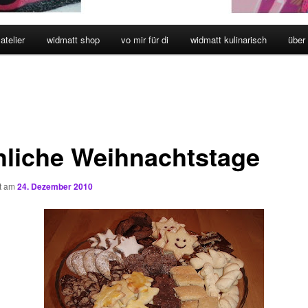
atelier
widmatt shop
vo mir für di
widmatt kulinarisch
über
hliche Weihnachtstage
ht am
24. Dezember 2010