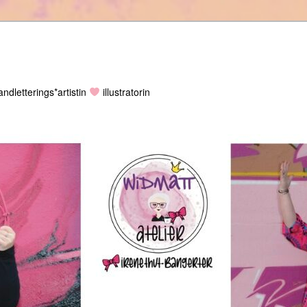
ndletterings*artistin
illustratorin