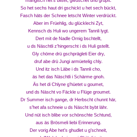
mängisch het’s biiset, gwuschet und grupft.
So het sechs haut dri gschickt u het sech bückt,
Fasch häts der Schnee letscht Winter verdrückt.
Aber im Früehlig, du glücklechi Zyt,
Kennsch ds Huli wo ungerem Tannli lygt.
Dert mit de Nadle Ornig bschtellt,
u ds Näschtli z’hingerscht i ds Huli gstellt.
Gly chöme drü gschprägleti Eier dry,
druf abe drü Jungi armüetelig chly.
Und itz isch Läbe i ds Tannli cho,
äs het das Näschtli i Schärme gnoh.
Äs het di Chlyne g’hüetet u goumet,
und ds Näscht vo Fäckle u Flüge groumet.
Dr Summer isch gange, dr Herbscht chunnt här,
s’het afa schneie u ds Näscht bybt lähr.
Und nüt isch blibe vor schönschte Schtund,
aus äs Brösmeli liebi Erinnerung.
Der vorig Abe het’s ghudlet u g’schneit,