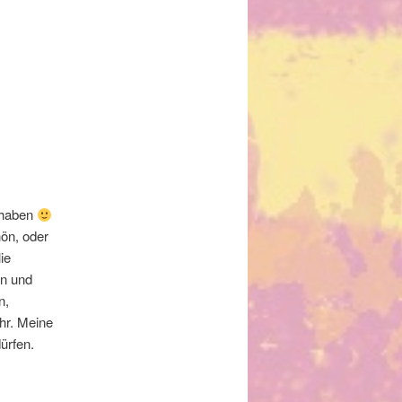
t haben
hön, oder
ie
en und
n,
hr. Meine
dürfen.