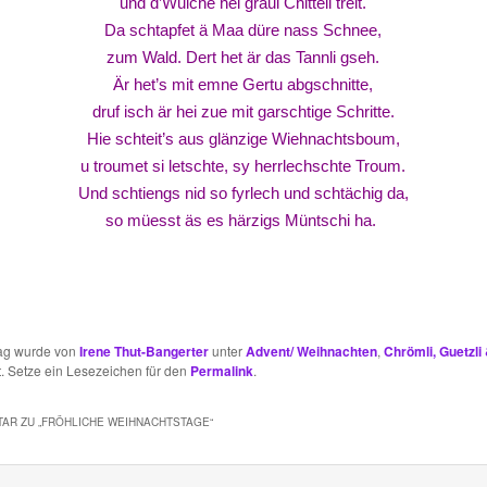
und d’Wulche hei graui Chitteli treit.
Da schtapfet ä Maa düre nass Schnee,
zum Wald. Dert het är das Tannli gseh.
Är het’s mit emne Gertu abgschnitte,
druf isch är hei zue mit garschtige Schritte.
Hie schteit’s aus glänzige Wiehnachtsboum,
u troumet si letschte, sy herrlechschte Troum.
Und schtiengs nid so fyrlech und schtächig da,
so müesst äs es härzigs Müntschi ha.
rag wurde von
Irene Thut-Bangerter
unter
Advent/ Weihnachten
,
Chrömli, Guetzli
ht. Setze ein Lesezeichen für den
Permalink
.
AR ZU „
FRÖHLICHE WEIHNACHTSTAGE
“