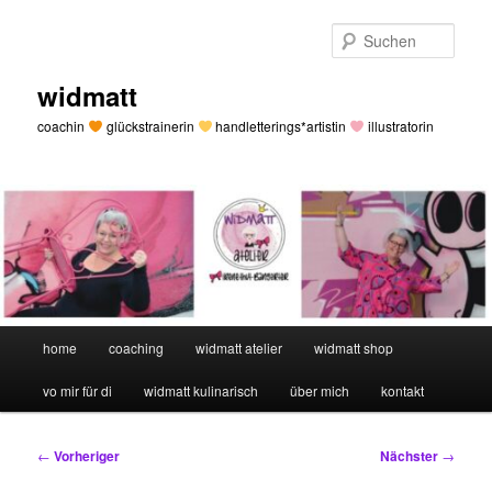
Zum
primären
Such
Inhalt
springen
widmatt
coachin
glückstrainerin
handletterings*artistin
illustratorin
Hauptmenü
home
coaching
widmatt atelier
widmatt shop
vo mir für di
widmatt kulinarisch
über mich
kontakt
Beitragsnavigation
←
Vorheriger
Nächster
→