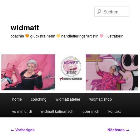
Zum
primären
Such
Inhalt
springen
widmatt
coachin
glückstrainerin
handletterings*artistin
illustratorin
Hauptmenü
home
coaching
widmatt atelier
widmatt shop
vo mir für di
widmatt kulinarisch
über mich
kontakt
Bilder-
← Vorheriges
Nächstes →
Navigation