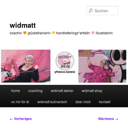
Zum
primären
Such
Inhalt
springen
widmatt
coachin
glückstrainerin
handletterings*artistin
illustratorin
Hauptmenü
home
coaching
widmatt atelier
widmatt shop
vo mir für di
widmatt kulinarisch
über mich
kontakt
Bilder-
← Vorheriges
Nächstes →
Navigation