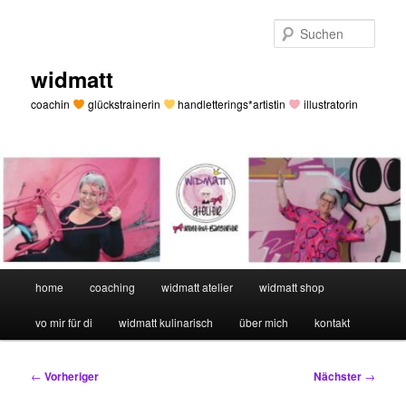
Zum
primären
Such
Inhalt
springen
widmatt
coachin
glückstrainerin
handletterings*artistin
illustratorin
Hauptmenü
home
coaching
widmatt atelier
widmatt shop
vo mir für di
widmatt kulinarisch
über mich
kontakt
Beitragsnavigation
←
Vorheriger
Nächster
→