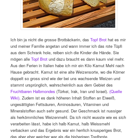
Ich bin ja nicht die grosse Brotbäckerin, das
Topf Brot
hat es mir
und meiner Familie angetan und wann immer ich das rote Tüpfi
aus dem Schrank hole, reiben sich die Kinder die Hände. Sie
mögen alle
Topf Brot
und dazu braucht es dann kaum viel mehr.
Aus den Ferien in Italien habe ich mir ein Kilo Kamut Mehl nach
Hause gebracht. Kamut ist eine alte Weizensorte, wo die Körner
doppelt so gross sind wie der bei uns wachsende Weizen und
stammt ursprünglich, wahrscheinlich aus dem Gebiet des
Fruchtbaren Halbmondes
(Türkei, Irak, Iran und Israel).
(Quelle
Wiki)
. Zudem ist es dank höheren Inhalt Stoffen an Eiweiß,
ungesättigten Fettsäuren, Aminosäuren, Vitaminen und
Mineralstoffen auch sehr gesund. Der Geschmack ist nussiger
als herkömmliches Weizenmehl. Da ich nicht wusste wie es sich
verarbeiten lässt, habe ich halb Kamut, halb Weissmehl
verbacken und das Ergebnis war ein herrlich knusperiges Brot,
das aber eher weicher war als die bisherigen Topfbrote.