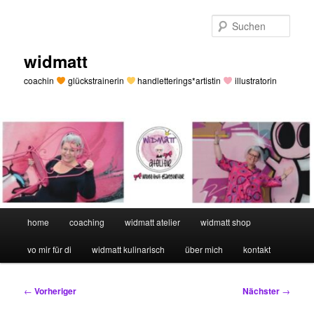
Zum
primären
Such
Inhalt
springen
widmatt
coachin
glückstrainerin
handletterings*artistin
illustratorin
Hauptmenü
home
coaching
widmatt atelier
widmatt shop
vo mir für di
widmatt kulinarisch
über mich
kontakt
Beitragsnavigation
←
Vorheriger
Nächster
→