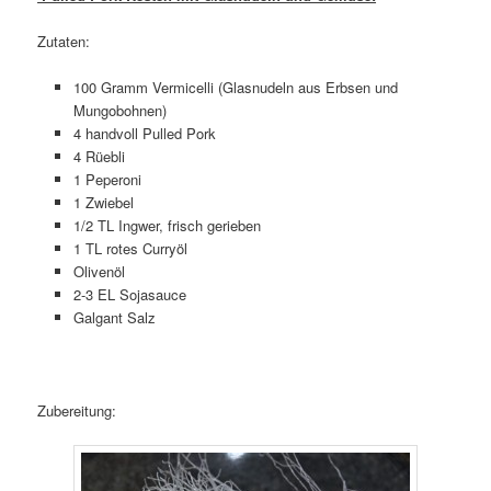
Zutaten:
100 Gramm Vermicelli (Glasnudeln aus Erbsen und
Mungobohnen)
4 handvoll Pulled Pork
4 Rüebli
1 Peperoni
1 Zwiebel
1/2 TL Ingwer, frisch gerieben
1 TL rotes Curryöl
Olivenöl
2-3 EL Sojasauce
Galgant Salz
Zubereitung: