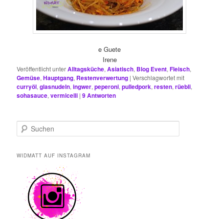
e Guete
Irene
Veröffentlicht unter
Alltagsküche
,
Asiatisch
,
Blog Event
,
Fleisch
,
Gemüse
,
Hauptgang
,
Restenverwertung
|
Verschlagwortet mit
curryöl
,
glasnudeln
,
ingwer
,
peperoni
,
pulledpork
,
resten
,
rüebli
,
sohasauce
,
vermicelli
|
9
Antworten
S
u
c
h
WIDMATT AUF INSTAGRAM
e
n