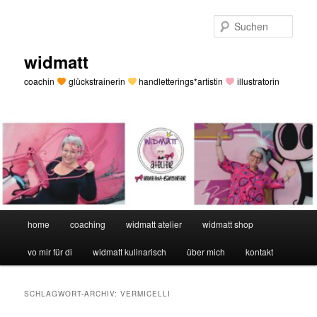
Zum
Zum
primären
sekundären
Such
Inhalt
Inhalt
springen
springen
widmatt
coachin
glückstrainerin
handletterings*artistin
illustratorin
Hauptmenü
home
coaching
widmatt atelier
widmatt shop
vo mir für di
widmatt kulinarisch
über mich
kontakt
SCHLAGWORT-ARCHIV:
VERMICELLI