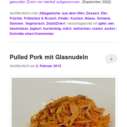
gesunden Znüni von twinkel aufgenommen.
(September 2022)
Veröffentlicht unter
Alltagsküche
,
aus dem Ofen
,
Dessert
,
Eier
,
Früchte
,
Frühstück & Brunch
,
Kinder
,
Kuchen
,
Nüsse
,
Schweiz
,
Sommer
,
Vegetarisch
,
Znüni/Zvieri
|
Verschlagwortet mit
apfel
,
eier
,
haselnüsse
,
joghurt
,
kuchenteig
,
milch
,
nektarinen
,
resten
,
zucker
|
Schreibe einen Kommentar
Pulled Pork mit Glasnudeln
9
Veröffentlicht am
2. Februar 2015