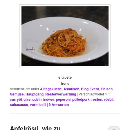
e Guete
Irene
Veröffentlicht unter
Alltagsküche
,
Asiatisch
,
Blog Event
,
Fleisch
,
Gemüse
,
Hauptgang
,
Restenverwertung
|
Verschlagwortet mit
curryöl
,
glasnudeln
,
ingwer
,
peperoni
,
pulledpork
,
resten
,
rüebli
,
sohasauce
,
vermicelli
|
9
Antworten
Apfelrösti, wie zu