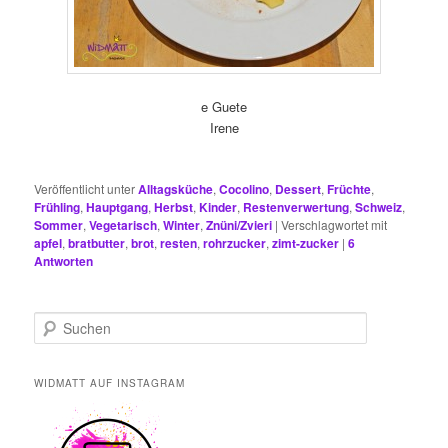
e Guete
Irene
Veröffentlicht unter
Alltagsküche
,
Cocolino
,
Dessert
,
Früchte
,
Frühling
,
Hauptgang
,
Herbst
,
Kinder
,
Restenverwertung
,
Schweiz
,
Sommer
,
Vegetarisch
,
Winter
,
Znüni/Zvieri
|
Verschlagwortet mit
apfel
,
bratbutter
,
brot
,
resten
,
rohrzucker
,
zimt-zucker
|
6
Antworten
S
u
c
h
WIDMATT AUF INSTAGRAM
e
n