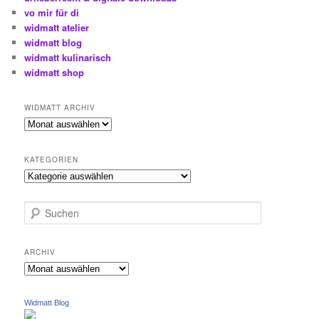
vo mir für di
widmatt atelier
widmatt blog
widmatt kulinarisch
widmatt shop
WIDMATT ARCHIV
widmatt
archiv
KATEGORIEN
Kategorien
S
u
c
h
ARCHIV
e
Archiv
n
Widmatt Blog