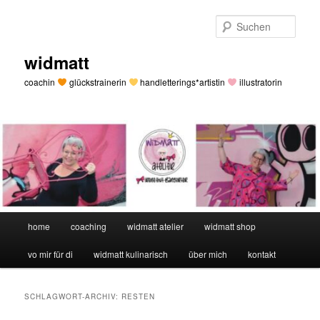
Zum
Zum
primären
sekundären
Such
Inhalt
Inhalt
springen
springen
widmatt
coachin
glückstrainerin
handletterings*artistin
illustratorin
Hauptmenü
home
coaching
widmatt atelier
widmatt shop
vo mir für di
widmatt kulinarisch
über mich
kontakt
SCHLAGWORT-ARCHIV:
RESTEN