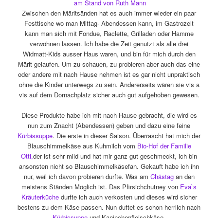
am Stand von Ruth Mann
Zwischen den Märitsänden hat es auch immer wieder ein paar
Festtische wo man Mittag- Abendessen kann, im Gastrozelt
kann man sich mit Fondue, Raclette, Grilladen oder Hamme
verwöhnen lassen. Ich habe die Zeit genutzt als alle drei
Widmatt-Kids ausser Haus waren, und bin für mich durch den
Märit gelaufen. Um zu schauen, zu probieren aber auch das eine
oder andere mit nach Hause nehmen ist es gar nicht unpraktisch
ohne die Kinder unterwegs zu sein. Andererseits wären sie vis a
vis auf dem Dornachplatz sicher auch gut aufgehoben gewesen.
Diese Produkte habe ich mit nach Hause gebracht, die wird es
nun zum Znacht (Abendessen) geben und dazu eine feine
Kürbissuppe
. Die erste in dieser Saison. Überrascht hat mich der
Blauschimmelkäse aus Kuhmilch vom
Bio-Hof der Familie
Otti,
der ist sehr mild und hat mir ganz gut geschmeckt, ich bin
ansonsten nicht so Blauschimmelkäsefan. Gekauft habe ich ihn
nur, weil ich davon probieren durfte. Was am
Chästag
an den
meistens Ständen Möglich ist. Das Pfirsichchutney von
Eva`s
Kräuterküche
durfte ich auch verkosten und dieses wird sicher
bestens zu dem Käse passen. Nun duftet es schon herrlich nach
Kürbissuppe
und Kaninchenfleischkäse.