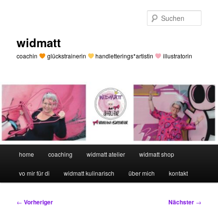
Zum
primären
Such
Inhalt
springen
widmatt
coachin
glückstrainerin
handletterings*artistin
illustratorin
Hauptmenü
home
coaching
widmatt atelier
widmatt shop
vo mir für di
widmatt kulinarisch
über mich
kontakt
Beitragsnavigation
←
Vorheriger
Nächster
→