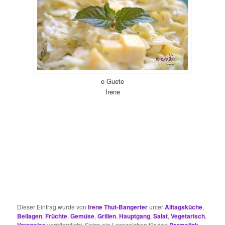
e Guete
Irene
Dieser Eintrag wurde von
Irene Thut-Bangerter
unter
Alltagsküche
,
Beilagen
,
Früchte
,
Gemüse
,
Grillen
,
Hauptgang
,
Salat
,
Vegetarisch
,
veröffentlicht. Setze ein Lesezeichen für den
.