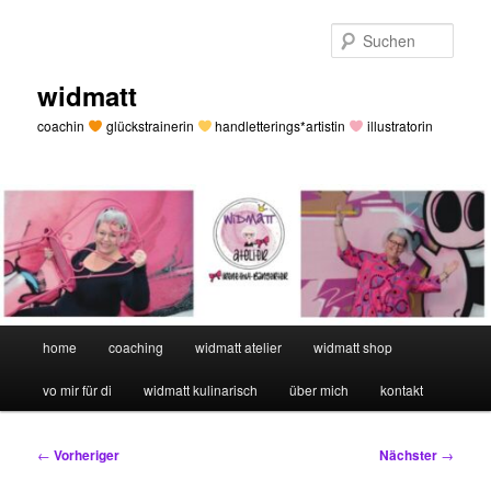
Zum
primären
Such
Inhalt
springen
widmatt
coachin
glückstrainerin
handletterings*artistin
illustratorin
Hauptmenü
home
coaching
widmatt atelier
widmatt shop
vo mir für di
widmatt kulinarisch
über mich
kontakt
Beitragsnavigation
←
Vorheriger
Nächster
→