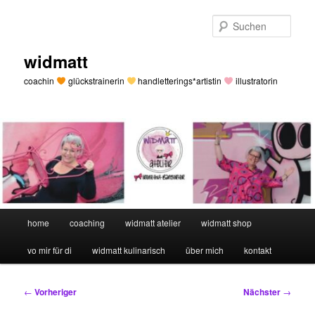
Zum
primären
Such
Inhalt
springen
widmatt
coachin
glückstrainerin
handletterings*artistin
illustratorin
Hauptmenü
home
coaching
widmatt atelier
widmatt shop
vo mir für di
widmatt kulinarisch
über mich
kontakt
Beitragsnavigation
←
Vorheriger
Nächster
→