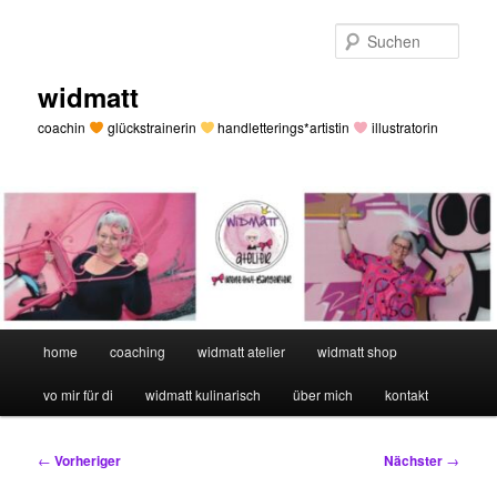
Zum
primären
Such
Inhalt
springen
widmatt
coachin
glückstrainerin
handletterings*artistin
illustratorin
Hauptmenü
home
coaching
widmatt atelier
widmatt shop
vo mir für di
widmatt kulinarisch
über mich
kontakt
Beitragsnavigation
←
Vorheriger
Nächster
→