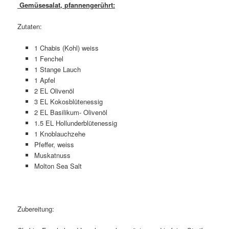
Gemüsesalat, pfannengerührt:
Zutaten:
1 Chabis (Kohl) weiss
1 Fenchel
1 Stange Lauch
1 Apfel
2 EL Olivenöl
3 EL Kokosblütenessig
2 EL Basilikum- Olivenöl
1.5 EL Hollunderblütenessig
1 Knoblauchzehe
Pfeffer, weiss
Muskatnuss
Molton Sea Salt
Zubereitung: