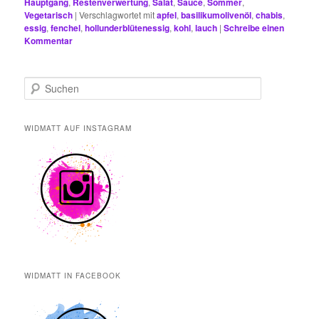
Hauptgang
,
Restenverwertung
,
Salat
,
Sauce
,
Sommer
,
Vegetarisch
|
Verschlagwortet mit
apfel
,
basilikumolivenöl
,
chabis
,
essig
,
fenchel
,
hollunderblütenessig
,
kohl
,
lauch
|
Schreibe einen
Kommentar
S
u
c
h
WIDMATT AUF INSTAGRAM
e
n
WIDMATT IN FACEBOOK