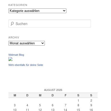
KATEGORIEN
Kategorien
S
u
c
h
ARCHIV
e
Archiv
n
Widmatt Blog
Wirb ebenfalls für deine Seite
AUGUST 2026
M
D
M
D
F
S
S
1
2
3
4
5
6
7
8
9
10
11
12
13
14
15
16