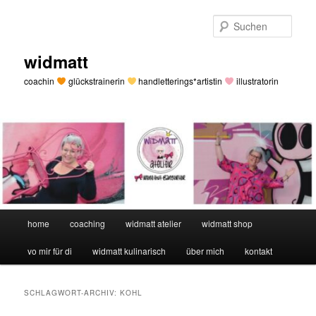
Zum
Zum
primären
sekundären
Such
Inhalt
Inhalt
springen
springen
widmatt
coachin
glückstrainerin
handletterings*artistin
illustratorin
Hauptmenü
home
coaching
widmatt atelier
widmatt shop
vo mir für di
widmatt kulinarisch
über mich
kontakt
SCHLAGWORT-ARCHIV:
KOHL