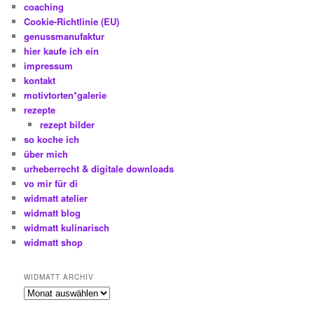
coaching
Cookie-Richtlinie (EU)
genussmanufaktur
hier kaufe ich ein
impressum
kontakt
motivtorten*galerie
rezepte
rezept bilder
so koche ich
über mich
urheberrecht & digitale downloads
vo mir für di
widmatt atelier
widmatt blog
widmatt kulinarisch
widmatt shop
WIDMATT ARCHIV
widmatt
archiv