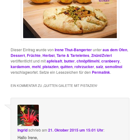
Dieser Eintrag wurde von
Irene Thut-Bangerter
unter
aus dem Ofen
,
Dessert
,
Früchte
,
Herbst
,
Tarte & Tartelettes
,
Znüni/Zvieri
veröffentlicht und mit
apfelsaft
,
butter
,
chnöpflimehl
,
cranbeery
,
kardamom
,
mehl
,
pistazien
,
quitten
,
rohrzucker
,
salz
,
semolinoi
verschlagwortet. Setze ein Lesezeichen für den
Permalink
.
EIN KOMMENTAR ZU „
QUITTEN GALETTE MIT PISTAZIEN
“
Ingrid
schrieb
am
21. Oktober 2015 um 15:01 Uhr
:
Hallo Irene,