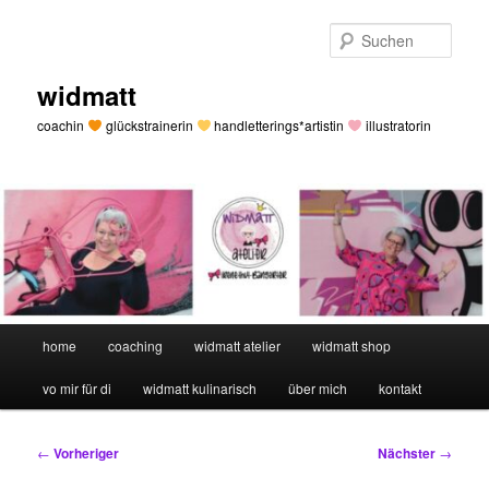
Zum
primären
Such
Inhalt
springen
widmatt
coachin
glückstrainerin
handletterings*artistin
illustratorin
Hauptmenü
home
coaching
widmatt atelier
widmatt shop
vo mir für di
widmatt kulinarisch
über mich
kontakt
Beitragsnavigation
←
Vorheriger
Nächster
→