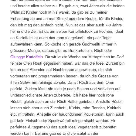
und bereite alles selber zu. Es gab ein, zwei Jahre als die beiden
Widmatt Kinder noch Minis waren, da gab es zu meiner
Entlastung ab und an mal Stocki aus dem Beutel, für die Kinder,
den ich mag den einfach nicht. Nun ist das aber auch 7-8 Jahre
her und die Zeit ist da um selber Kartoffelstock zu kochen. Ideal
an Kartoffeln ist auch das man sie gekocht ein paar Tage
aufbewahren kann. So koche ich gerade Gschwellti immer in
grösserer Menge, daraus gibt es Bratkartoffeln, Rösti oder
Glungge Kartoffeln
. Da wir letzte Woche am Mittagstisch im Dorf
feinste Ofen Rösti gegessen haben, war das die Idee. Zurzeit bin
ich an drei Abenden auf Nachtessen angewiesen, die sich
vorbereiten und programmieren lassen, da ich die Grosse von
ihren Schwimmtrainings abhole. Da ist Rösti aus dem Ofen
perfekt. Zudem lässt sie sich je nach Saison und Vorlieben auf
unterschiedlichste Arten zubereite. Ich habe hier noch rohe
Rüebli, gleich auch an der Rösti Raffel gerieben. Anstelle Rüebli
lassen sich aber auch Zucchetti, Kürbis, rohe Randen, Kohlrabi
etc. mitraffeln. Anstelle der hauchdünnen Pouletbrust, kann auch
gut kein Fleisch oder Speckwürfeli reingemischt werden. Ein
perfektes Alltagsmenü das auch ideal vegetarisch zubereitet
werden kann. Bei uns gab es Endiviensalat an der