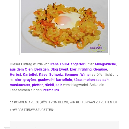
Dieser Eintrag wurde von
Irene Thut-Bangerter
unter
Alltagsküche
,
aus dem Ofen
,
Beilagen
,
Blog Event
,
Eier
,
Frühling
,
Gemüse
,
Herbst
,
Kartoffel
,
Käse
,
Schweiz
,
Sommer
,
Winter
veröffentlicht und
mit
eier
,
gruyère
,
gschwellti
,
kartoffeln
,
käse
,
molton sea salt
,
muskatnuss
,
pfeffer
,
rüebli
,
salz
verschlagwortet. Setze ein
Lesezeichen für den
Permalink
.
55 KOMMENTARE ZU „
RÖSTI VOM BLECH, WIR RETTEN WAS ZU RETTEN IST
> #WIRRETTENWASZURETTEN
“