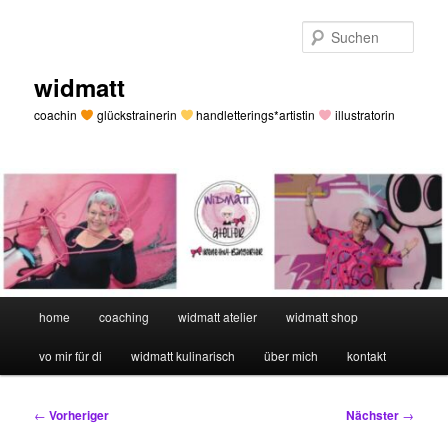
Zum
primären
Such
Inhalt
springen
widmatt
coachin
glückstrainerin
handletterings*artistin
illustratorin
Hauptmenü
home
coaching
widmatt atelier
widmatt shop
vo mir für di
widmatt kulinarisch
über mich
kontakt
Beitragsnavigation
←
Vorheriger
Nächster
→