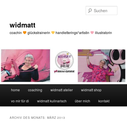
Zum
Zum
primären
sekundären
Such
Inhalt
Inhalt
springen
springen
widmatt
coachin
glückstrainerin
handletterings*artistin
illustratorin
Hauptmenü
home
coaching
widmatt atelier
widmatt shop
vo mir für di
widmatt kulinarisch
über mich
kontakt
ARCHIV DES MONATS:
MÄRZ 2013