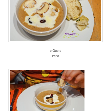
e Guete
irene