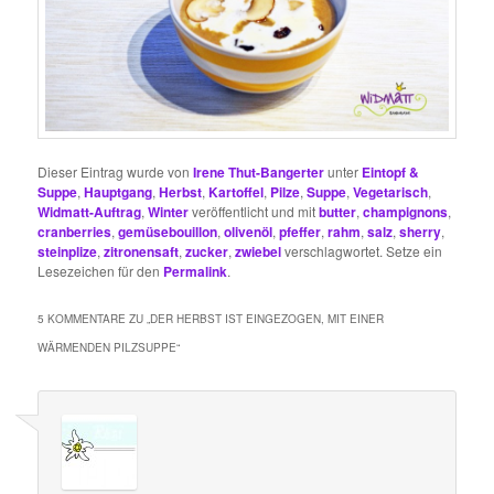
Dieser Eintrag wurde von
Irene Thut-Bangerter
unter
Eintopf &
Suppe
,
Hauptgang
,
Herbst
,
Kartoffel
,
Pilze
,
Suppe
,
Vegetarisch
,
Widmatt-Auftrag
,
Winter
veröffentlicht und mit
butter
,
champignons
,
cranberries
,
gemüsebouillon
,
olivenöl
,
pfeffer
,
rahm
,
salz
,
sherry
,
steinplize
,
zitronensaft
,
zucker
,
zwiebel
verschlagwortet. Setze ein
Lesezeichen für den
Permalink
.
5 KOMMENTARE ZU „
DER HERBST IST EINGEZOGEN, MIT EINER
WÄRMENDEN PILZSUPPE
“