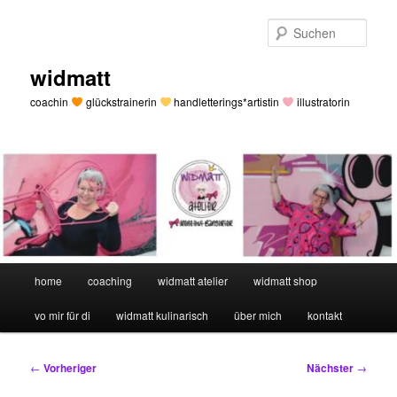
Zum
primären
Such
Inhalt
springen
widmatt
coachin
glückstrainerin
handletterings*artistin
illustratorin
Hauptmenü
home
coaching
widmatt atelier
widmatt shop
vo mir für di
widmatt kulinarisch
über mich
kontakt
Beitragsnavigation
←
Vorheriger
Nächster
→